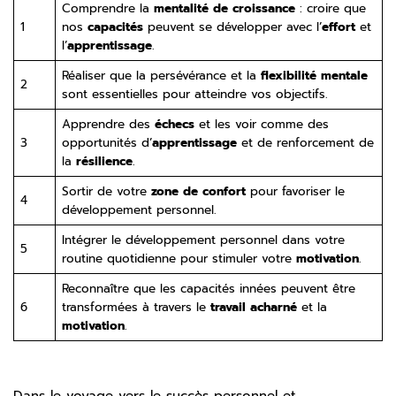
Comprendre la
mentalité de croissance
: croire que
1
nos
capacités
peuvent se développer avec l’
effort
et
l’
apprentissage
.
Réaliser que la persévérance et la
flexibilité mentale
2
sont essentielles pour atteindre vos objectifs.
Apprendre des
échecs
et les voir comme des
3
opportunités d’
apprentissage
et de renforcement de
la
résilience
.
Sortir de votre
zone de confort
pour favoriser le
4
développement personnel.
Intégrer le développement personnel dans votre
5
routine quotidienne pour stimuler votre
motivation
.
Reconnaître que les capacités innées peuvent être
6
transformées à travers le
travail acharné
et la
motivation
.
Dans le voyage vers le succès personnel et