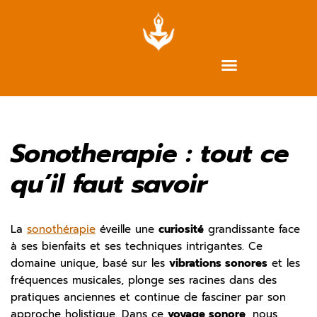
Aller
au
contenu
Sonotherapie : tout ce
qu’il faut savoir
La
sonothérapie
éveille une
curiosité
grandissante face
à ses bienfaits et ses techniques intrigantes. Ce
domaine unique, basé sur les
vibrations sonores
et les
fréquences musicales, plonge ses racines dans des
pratiques anciennes et continue de fasciner par son
approche holistique. Dans ce
voyage sonore
, nous